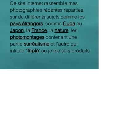
Ce site internet rassemble mes
photographies récentes réparties
sur de différents sujets comme les
pays étrangers
comme
Cuba
ou
Japon
, la
France
,
la
nature
, les
photomontages
contenant une
partie
surréalisme
et l'autre qui
intitule "
Triplé
" ou je me suis produits
..
.
L
es photos exposées sur cette page
d'accueil en sont quelques
exemples.
Un
coin poési
e
présente les différents
textes écrits à mon adolescence
principalement.
La page
Bio
présente mon parcours de
vie ainsi que mon travail