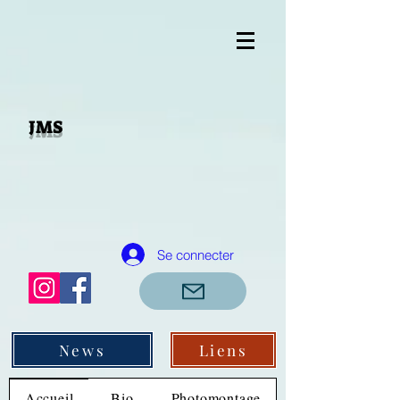
JMS
Se connecter
News
Liens
Accueil
Bio
Photomontage